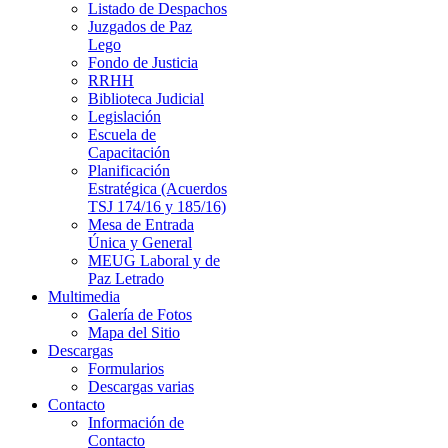
Listado de Despachos
Juzgados de Paz
Lego
Fondo de Justicia
RRHH
Biblioteca Judicial
Legislación
Escuela de
Capacitación
Planificación
Estratégica (Acuerdos
TSJ 174/16 y 185/16)
Mesa de Entrada
Única y General
MEUG Laboral y de
Paz Letrado
Multimedia
Galería de Fotos
Mapa del Sitio
Descargas
Formularios
Descargas varias
Contacto
Información de
Contacto