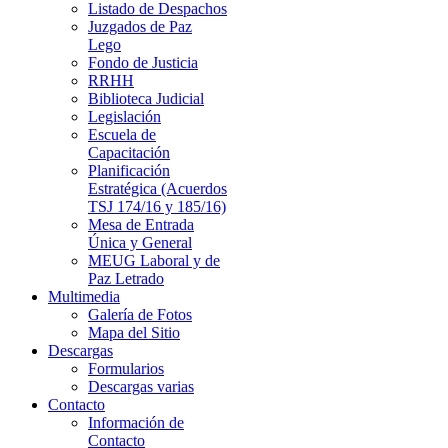
Listado de Despachos
Juzgados de Paz
Lego
Fondo de Justicia
RRHH
Biblioteca Judicial
Legislación
Escuela de
Capacitación
Planificación
Estratégica (Acuerdos
TSJ 174/16 y 185/16)
Mesa de Entrada
Única y General
MEUG Laboral y de
Paz Letrado
Multimedia
Galería de Fotos
Mapa del Sitio
Descargas
Formularios
Descargas varias
Contacto
Información de
Contacto