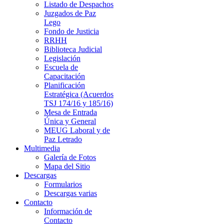
Listado de Despachos
Juzgados de Paz
Lego
Fondo de Justicia
RRHH
Biblioteca Judicial
Legislación
Escuela de
Capacitación
Planificación
Estratégica (Acuerdos
TSJ 174/16 y 185/16)
Mesa de Entrada
Única y General
MEUG Laboral y de
Paz Letrado
Multimedia
Galería de Fotos
Mapa del Sitio
Descargas
Formularios
Descargas varias
Contacto
Información de
Contacto