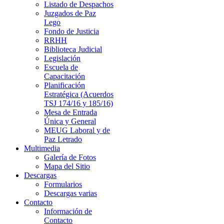
Listado de Despachos
Juzgados de Paz
Lego
Fondo de Justicia
RRHH
Biblioteca Judicial
Legislación
Escuela de
Capacitación
Planificación
Estratégica (Acuerdos
TSJ 174/16 y 185/16)
Mesa de Entrada
Única y General
MEUG Laboral y de
Paz Letrado
Multimedia
Galería de Fotos
Mapa del Sitio
Descargas
Formularios
Descargas varias
Contacto
Información de
Contacto