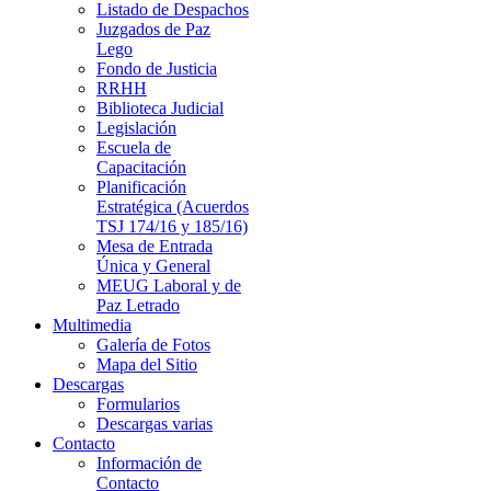
Listado de Despachos
Juzgados de Paz
Lego
Fondo de Justicia
RRHH
Biblioteca Judicial
Legislación
Escuela de
Capacitación
Planificación
Estratégica (Acuerdos
TSJ 174/16 y 185/16)
Mesa de Entrada
Única y General
MEUG Laboral y de
Paz Letrado
Multimedia
Galería de Fotos
Mapa del Sitio
Descargas
Formularios
Descargas varias
Contacto
Información de
Contacto