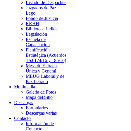
Listado de Despachos
Juzgados de Paz
Lego
Fondo de Justicia
RRHH
Biblioteca Judicial
Legislación
Escuela de
Capacitación
Planificación
Estratégica (Acuerdos
TSJ 174/16 y 185/16)
Mesa de Entrada
Única y General
MEUG Laboral y de
Paz Letrado
Multimedia
Galería de Fotos
Mapa del Sitio
Descargas
Formularios
Descargas varias
Contacto
Información de
Contacto