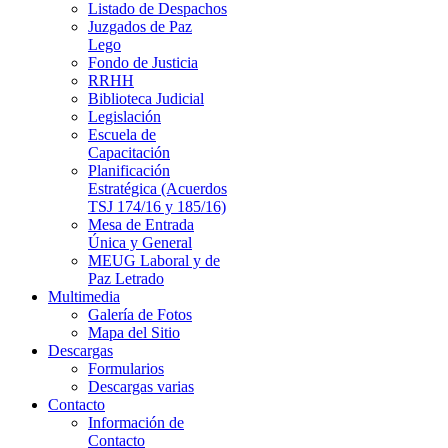
Listado de Despachos
Juzgados de Paz
Lego
Fondo de Justicia
RRHH
Biblioteca Judicial
Legislación
Escuela de
Capacitación
Planificación
Estratégica (Acuerdos
TSJ 174/16 y 185/16)
Mesa de Entrada
Única y General
MEUG Laboral y de
Paz Letrado
Multimedia
Galería de Fotos
Mapa del Sitio
Descargas
Formularios
Descargas varias
Contacto
Información de
Contacto