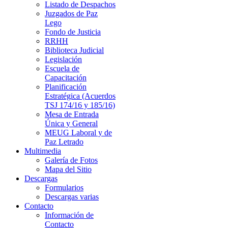
Listado de Despachos
Juzgados de Paz
Lego
Fondo de Justicia
RRHH
Biblioteca Judicial
Legislación
Escuela de
Capacitación
Planificación
Estratégica (Acuerdos
TSJ 174/16 y 185/16)
Mesa de Entrada
Única y General
MEUG Laboral y de
Paz Letrado
Multimedia
Galería de Fotos
Mapa del Sitio
Descargas
Formularios
Descargas varias
Contacto
Información de
Contacto