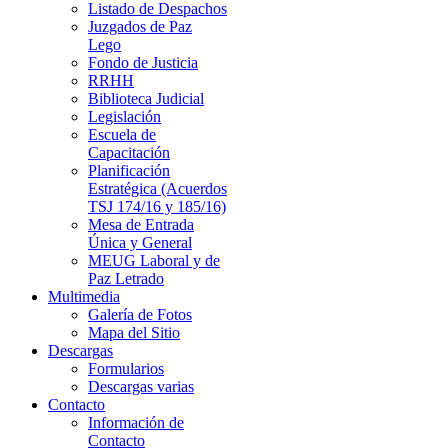
Listado de Despachos
Juzgados de Paz
Lego
Fondo de Justicia
RRHH
Biblioteca Judicial
Legislación
Escuela de
Capacitación
Planificación
Estratégica (Acuerdos
TSJ 174/16 y 185/16)
Mesa de Entrada
Única y General
MEUG Laboral y de
Paz Letrado
Multimedia
Galería de Fotos
Mapa del Sitio
Descargas
Formularios
Descargas varias
Contacto
Información de
Contacto