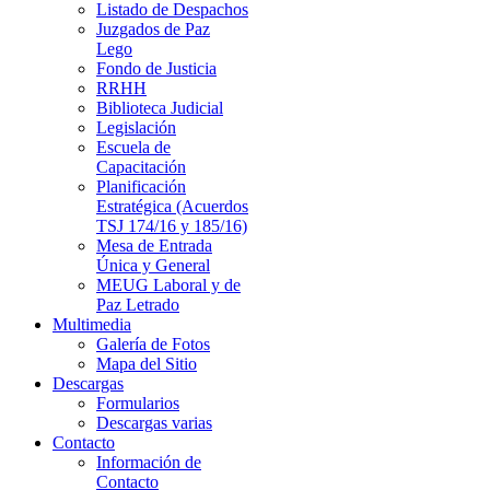
Listado de Despachos
Juzgados de Paz
Lego
Fondo de Justicia
RRHH
Biblioteca Judicial
Legislación
Escuela de
Capacitación
Planificación
Estratégica (Acuerdos
TSJ 174/16 y 185/16)
Mesa de Entrada
Única y General
MEUG Laboral y de
Paz Letrado
Multimedia
Galería de Fotos
Mapa del Sitio
Descargas
Formularios
Descargas varias
Contacto
Información de
Contacto