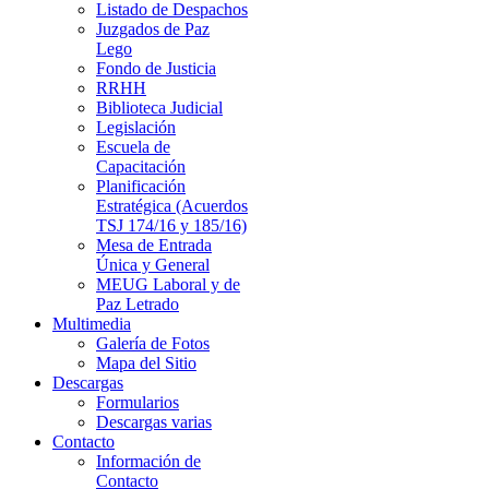
Listado de Despachos
Juzgados de Paz
Lego
Fondo de Justicia
RRHH
Biblioteca Judicial
Legislación
Escuela de
Capacitación
Planificación
Estratégica (Acuerdos
TSJ 174/16 y 185/16)
Mesa de Entrada
Única y General
MEUG Laboral y de
Paz Letrado
Multimedia
Galería de Fotos
Mapa del Sitio
Descargas
Formularios
Descargas varias
Contacto
Información de
Contacto