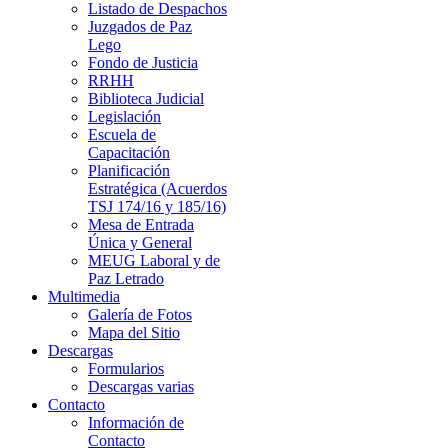
Listado de Despachos
Juzgados de Paz
Lego
Fondo de Justicia
RRHH
Biblioteca Judicial
Legislación
Escuela de
Capacitación
Planificación
Estratégica (Acuerdos
TSJ 174/16 y 185/16)
Mesa de Entrada
Única y General
MEUG Laboral y de
Paz Letrado
Multimedia
Galería de Fotos
Mapa del Sitio
Descargas
Formularios
Descargas varias
Contacto
Información de
Contacto