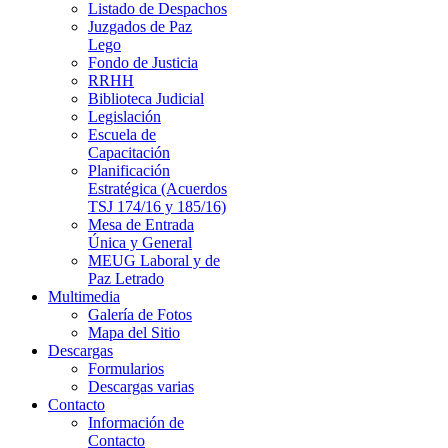
Listado de Despachos
Juzgados de Paz
Lego
Fondo de Justicia
RRHH
Biblioteca Judicial
Legislación
Escuela de
Capacitación
Planificación
Estratégica (Acuerdos
TSJ 174/16 y 185/16)
Mesa de Entrada
Única y General
MEUG Laboral y de
Paz Letrado
Multimedia
Galería de Fotos
Mapa del Sitio
Descargas
Formularios
Descargas varias
Contacto
Información de
Contacto