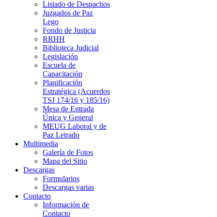
Listado de Despachos
Juzgados de Paz
Lego
Fondo de Justicia
RRHH
Biblioteca Judicial
Legislación
Escuela de
Capacitación
Planificación
Estratégica (Acuerdos
TSJ 174/16 y 185/16)
Mesa de Entrada
Única y General
MEUG Laboral y de
Paz Letrado
Multimedia
Galería de Fotos
Mapa del Sitio
Descargas
Formularios
Descargas varias
Contacto
Información de
Contacto