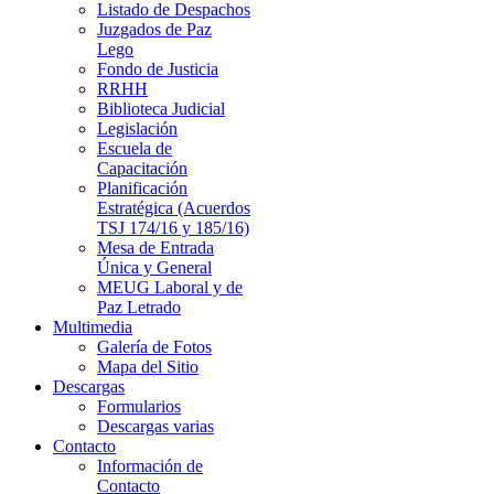
Listado de Despachos
Juzgados de Paz
Lego
Fondo de Justicia
RRHH
Biblioteca Judicial
Legislación
Escuela de
Capacitación
Planificación
Estratégica (Acuerdos
TSJ 174/16 y 185/16)
Mesa de Entrada
Única y General
MEUG Laboral y de
Paz Letrado
Multimedia
Galería de Fotos
Mapa del Sitio
Descargas
Formularios
Descargas varias
Contacto
Información de
Contacto