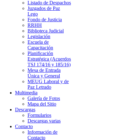
Listado de Despachos
Juzgados de Paz
Lego
Fondo de Justicia
RRHH
Biblioteca Judicial
Legislación
Escuela de
Capacitación
Planificación
Estratégica (Acuerdos
TSJ 174/16 y 185/16)
Mesa de Entrada
Única y General
MEUG Laboral y de
Paz Letrado
Multimedia
Galería de Fotos
Mapa del Sitio
Descargas
Formularios
Descargas varias
Contacto
Información de
Contacto