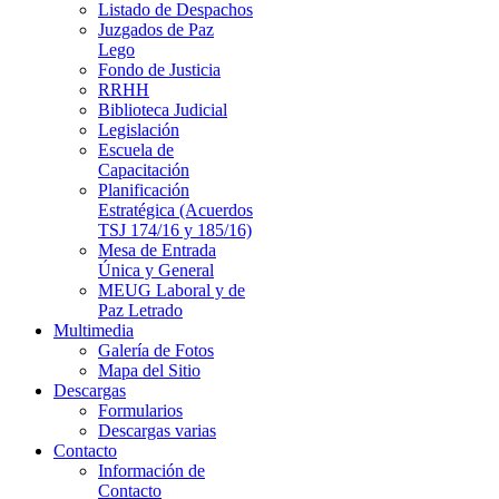
Listado de Despachos
Juzgados de Paz
Lego
Fondo de Justicia
RRHH
Biblioteca Judicial
Legislación
Escuela de
Capacitación
Planificación
Estratégica (Acuerdos
TSJ 174/16 y 185/16)
Mesa de Entrada
Única y General
MEUG Laboral y de
Paz Letrado
Multimedia
Galería de Fotos
Mapa del Sitio
Descargas
Formularios
Descargas varias
Contacto
Información de
Contacto