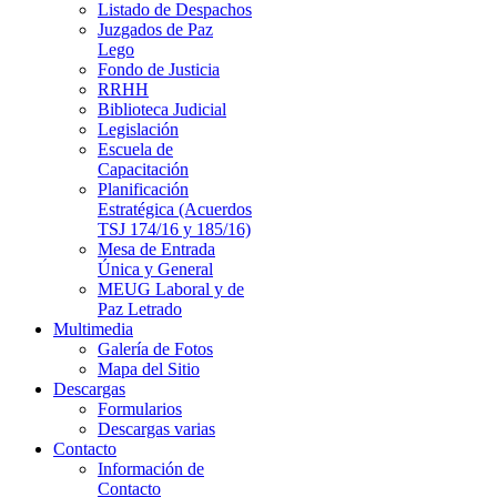
Listado de Despachos
Juzgados de Paz
Lego
Fondo de Justicia
RRHH
Biblioteca Judicial
Legislación
Escuela de
Capacitación
Planificación
Estratégica (Acuerdos
TSJ 174/16 y 185/16)
Mesa de Entrada
Única y General
MEUG Laboral y de
Paz Letrado
Multimedia
Galería de Fotos
Mapa del Sitio
Descargas
Formularios
Descargas varias
Contacto
Información de
Contacto