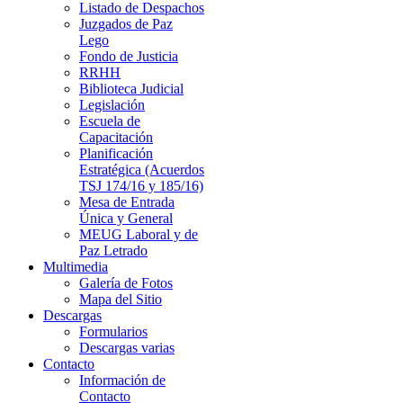
Listado de Despachos
Juzgados de Paz
Lego
Fondo de Justicia
RRHH
Biblioteca Judicial
Legislación
Escuela de
Capacitación
Planificación
Estratégica (Acuerdos
TSJ 174/16 y 185/16)
Mesa de Entrada
Única y General
MEUG Laboral y de
Paz Letrado
Multimedia
Galería de Fotos
Mapa del Sitio
Descargas
Formularios
Descargas varias
Contacto
Información de
Contacto