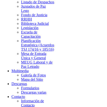
Listado de Despachos
Juzgados de Paz
Lego
Fondo de Justicia
RRHH
Biblioteca Judicial
Legislación
Escuela de
Capacitación
Planificación
Estratégica (Acuerdos
TSJ 174/16 y 185/16)
Mesa de Entrada
Única y General
MEUG Laboral y de
Paz Letrado
Multimedia
Galería de Fotos
Mapa del Sitio
Descargas
Formularios
Descargas varias
Contacto
Información de
Contacto