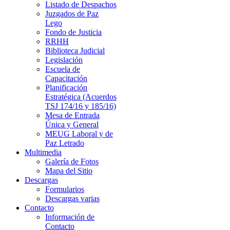
Listado de Despachos
Juzgados de Paz
Lego
Fondo de Justicia
RRHH
Biblioteca Judicial
Legislación
Escuela de
Capacitación
Planificación
Estratégica (Acuerdos
TSJ 174/16 y 185/16)
Mesa de Entrada
Única y General
MEUG Laboral y de
Paz Letrado
Multimedia
Galería de Fotos
Mapa del Sitio
Descargas
Formularios
Descargas varias
Contacto
Información de
Contacto