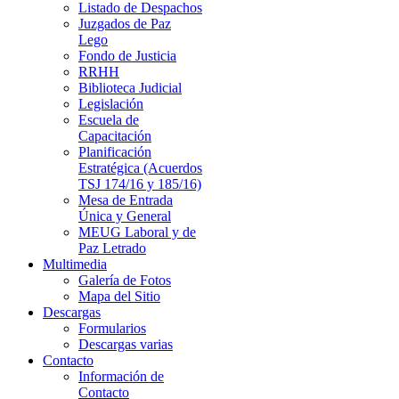
Listado de Despachos
Juzgados de Paz
Lego
Fondo de Justicia
RRHH
Biblioteca Judicial
Legislación
Escuela de
Capacitación
Planificación
Estratégica (Acuerdos
TSJ 174/16 y 185/16)
Mesa de Entrada
Única y General
MEUG Laboral y de
Paz Letrado
Multimedia
Galería de Fotos
Mapa del Sitio
Descargas
Formularios
Descargas varias
Contacto
Información de
Contacto