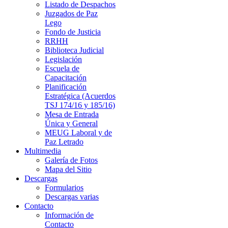
Listado de Despachos
Juzgados de Paz
Lego
Fondo de Justicia
RRHH
Biblioteca Judicial
Legislación
Escuela de
Capacitación
Planificación
Estratégica (Acuerdos
TSJ 174/16 y 185/16)
Mesa de Entrada
Única y General
MEUG Laboral y de
Paz Letrado
Multimedia
Galería de Fotos
Mapa del Sitio
Descargas
Formularios
Descargas varias
Contacto
Información de
Contacto