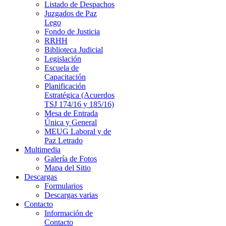
Listado de Despachos
Juzgados de Paz
Lego
Fondo de Justicia
RRHH
Biblioteca Judicial
Legislación
Escuela de
Capacitación
Planificación
Estratégica (Acuerdos
TSJ 174/16 y 185/16)
Mesa de Entrada
Única y General
MEUG Laboral y de
Paz Letrado
Multimedia
Galería de Fotos
Mapa del Sitio
Descargas
Formularios
Descargas varias
Contacto
Información de
Contacto