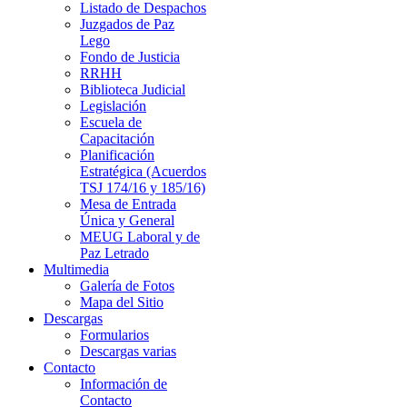
Listado de Despachos
Juzgados de Paz
Lego
Fondo de Justicia
RRHH
Biblioteca Judicial
Legislación
Escuela de
Capacitación
Planificación
Estratégica (Acuerdos
TSJ 174/16 y 185/16)
Mesa de Entrada
Única y General
MEUG Laboral y de
Paz Letrado
Multimedia
Galería de Fotos
Mapa del Sitio
Descargas
Formularios
Descargas varias
Contacto
Información de
Contacto