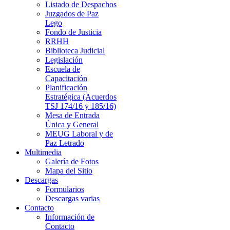
Listado de Despachos
Juzgados de Paz
Lego
Fondo de Justicia
RRHH
Biblioteca Judicial
Legislación
Escuela de
Capacitación
Planificación
Estratégica (Acuerdos
TSJ 174/16 y 185/16)
Mesa de Entrada
Única y General
MEUG Laboral y de
Paz Letrado
Multimedia
Galería de Fotos
Mapa del Sitio
Descargas
Formularios
Descargas varias
Contacto
Información de
Contacto