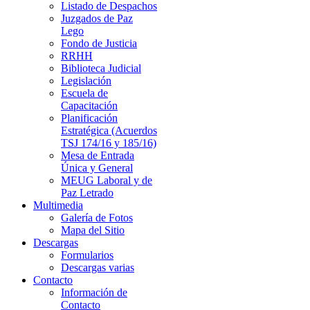
Listado de Despachos
Juzgados de Paz
Lego
Fondo de Justicia
RRHH
Biblioteca Judicial
Legislación
Escuela de
Capacitación
Planificación
Estratégica (Acuerdos
TSJ 174/16 y 185/16)
Mesa de Entrada
Única y General
MEUG Laboral y de
Paz Letrado
Multimedia
Galería de Fotos
Mapa del Sitio
Descargas
Formularios
Descargas varias
Contacto
Información de
Contacto