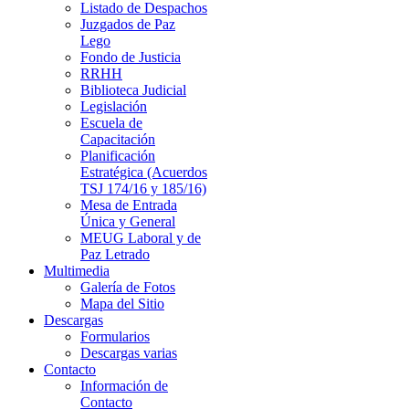
Listado de Despachos
Juzgados de Paz
Lego
Fondo de Justicia
RRHH
Biblioteca Judicial
Legislación
Escuela de
Capacitación
Planificación
Estratégica (Acuerdos
TSJ 174/16 y 185/16)
Mesa de Entrada
Única y General
MEUG Laboral y de
Paz Letrado
Multimedia
Galería de Fotos
Mapa del Sitio
Descargas
Formularios
Descargas varias
Contacto
Información de
Contacto