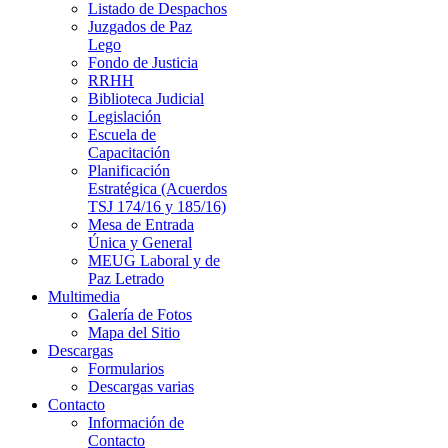
Listado de Despachos
Juzgados de Paz
Lego
Fondo de Justicia
RRHH
Biblioteca Judicial
Legislación
Escuela de
Capacitación
Planificación
Estratégica (Acuerdos
TSJ 174/16 y 185/16)
Mesa de Entrada
Única y General
MEUG Laboral y de
Paz Letrado
Multimedia
Galería de Fotos
Mapa del Sitio
Descargas
Formularios
Descargas varias
Contacto
Información de
Contacto