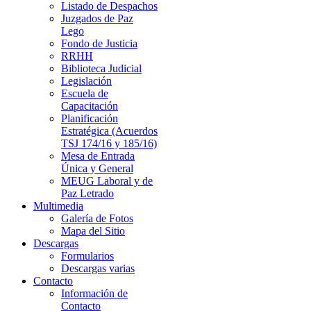
Listado de Despachos
Juzgados de Paz
Lego
Fondo de Justicia
RRHH
Biblioteca Judicial
Legislación
Escuela de
Capacitación
Planificación
Estratégica (Acuerdos
TSJ 174/16 y 185/16)
Mesa de Entrada
Única y General
MEUG Laboral y de
Paz Letrado
Multimedia
Galería de Fotos
Mapa del Sitio
Descargas
Formularios
Descargas varias
Contacto
Información de
Contacto