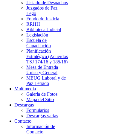
Listado de Despachos
Juzgados de Paz
Lego
Fondo de Justicia
RRHH
Biblioteca Judicial
Legislación
Escuela de
Capacitación
Planificación
Estratégica (Acuerdos
TSJ 174/16 y 185/16)
Mesa de Entrada
Única y General
MEUG Laboral y de
Paz Letrado
Multimedia
Galería de Fotos
Mapa del Sitio
Descargas
Formularios
Descargas varias
Contacto
Información de
Contacto