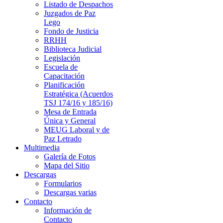
Listado de Despachos
Juzgados de Paz
Lego
Fondo de Justicia
RRHH
Biblioteca Judicial
Legislación
Escuela de
Capacitación
Planificación
Estratégica (Acuerdos
TSJ 174/16 y 185/16)
Mesa de Entrada
Única y General
MEUG Laboral y de
Paz Letrado
Multimedia
Galería de Fotos
Mapa del Sitio
Descargas
Formularios
Descargas varias
Contacto
Información de
Contacto