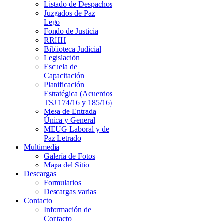
Listado de Despachos
Juzgados de Paz
Lego
Fondo de Justicia
RRHH
Biblioteca Judicial
Legislación
Escuela de
Capacitación
Planificación
Estratégica (Acuerdos
TSJ 174/16 y 185/16)
Mesa de Entrada
Única y General
MEUG Laboral y de
Paz Letrado
Multimedia
Galería de Fotos
Mapa del Sitio
Descargas
Formularios
Descargas varias
Contacto
Información de
Contacto