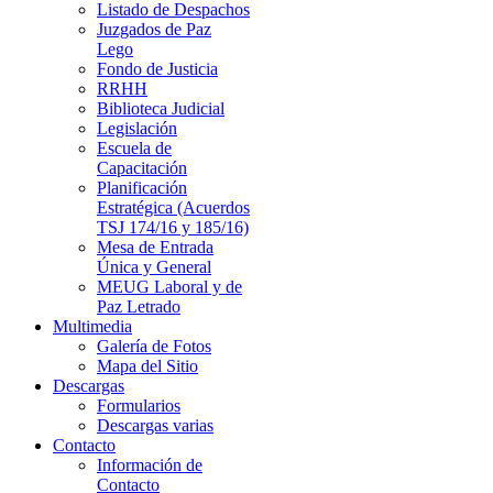
Listado de Despachos
Juzgados de Paz
Lego
Fondo de Justicia
RRHH
Biblioteca Judicial
Legislación
Escuela de
Capacitación
Planificación
Estratégica (Acuerdos
TSJ 174/16 y 185/16)
Mesa de Entrada
Única y General
MEUG Laboral y de
Paz Letrado
Multimedia
Galería de Fotos
Mapa del Sitio
Descargas
Formularios
Descargas varias
Contacto
Información de
Contacto