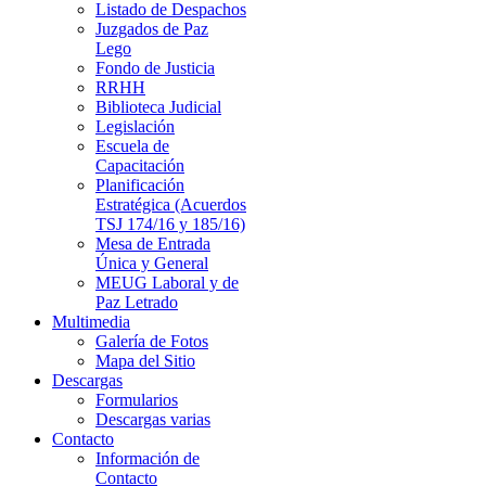
Listado de Despachos
Juzgados de Paz
Lego
Fondo de Justicia
RRHH
Biblioteca Judicial
Legislación
Escuela de
Capacitación
Planificación
Estratégica (Acuerdos
TSJ 174/16 y 185/16)
Mesa de Entrada
Única y General
MEUG Laboral y de
Paz Letrado
Multimedia
Galería de Fotos
Mapa del Sitio
Descargas
Formularios
Descargas varias
Contacto
Información de
Contacto