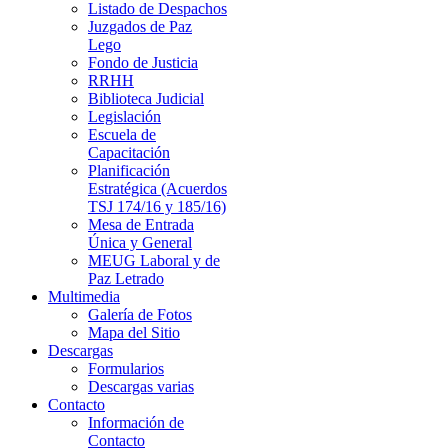
Listado de Despachos
Juzgados de Paz
Lego
Fondo de Justicia
RRHH
Biblioteca Judicial
Legislación
Escuela de
Capacitación
Planificación
Estratégica (Acuerdos
TSJ 174/16 y 185/16)
Mesa de Entrada
Única y General
MEUG Laboral y de
Paz Letrado
Multimedia
Galería de Fotos
Mapa del Sitio
Descargas
Formularios
Descargas varias
Contacto
Información de
Contacto