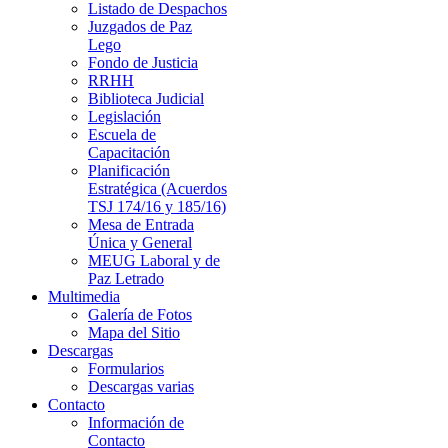
Listado de Despachos
Juzgados de Paz
Lego
Fondo de Justicia
RRHH
Biblioteca Judicial
Legislación
Escuela de
Capacitación
Planificación
Estratégica (Acuerdos
TSJ 174/16 y 185/16)
Mesa de Entrada
Única y General
MEUG Laboral y de
Paz Letrado
Multimedia
Galería de Fotos
Mapa del Sitio
Descargas
Formularios
Descargas varias
Contacto
Información de
Contacto