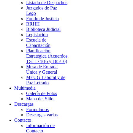
Listado de Despachos
Juzgados de Paz
Lego
Fondo de Justicia
RRHH
Biblioteca Judicial
Legislación
Escuela de
Capacitación
Planificación
Estratégica (Acuerdos
TSJ 174/16 y 185/16)
Mesa de Entrada
Única y General
MEUG Laboral y de
Paz Letrado
Multimedia
Galería de Fotos
Mapa del Sitio
Descargas
Formularios
Descargas varias
Contacto
Información de
Contacto