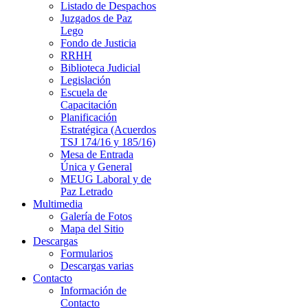
Listado de Despachos
Juzgados de Paz
Lego
Fondo de Justicia
RRHH
Biblioteca Judicial
Legislación
Escuela de
Capacitación
Planificación
Estratégica (Acuerdos
TSJ 174/16 y 185/16)
Mesa de Entrada
Única y General
MEUG Laboral y de
Paz Letrado
Multimedia
Galería de Fotos
Mapa del Sitio
Descargas
Formularios
Descargas varias
Contacto
Información de
Contacto