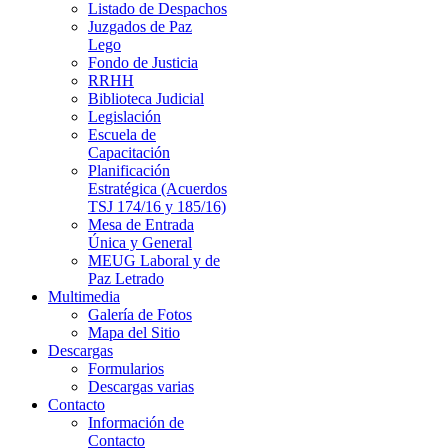
Listado de Despachos
Juzgados de Paz
Lego
Fondo de Justicia
RRHH
Biblioteca Judicial
Legislación
Escuela de
Capacitación
Planificación
Estratégica (Acuerdos
TSJ 174/16 y 185/16)
Mesa de Entrada
Única y General
MEUG Laboral y de
Paz Letrado
Multimedia
Galería de Fotos
Mapa del Sitio
Descargas
Formularios
Descargas varias
Contacto
Información de
Contacto