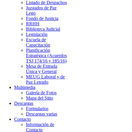
Listado de Despachos
Juzgados de Paz
Lego
Fondo de Justicia
RRHH
Biblioteca Judicial
Legislación
Escuela de
Capacitación
Planificación
Estratégica (Acuerdos
TSJ 174/16 y 185/16)
Mesa de Entrada
Única y General
MEUG Laboral y de
Paz Letrado
Multimedia
Galería de Fotos
Mapa del Sitio
Descargas
Formularios
Descargas varias
Contacto
Información de
Contacto