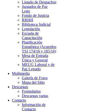
Listado de Despachos
Juzgados de Paz
Lego
Fondo de Justicia
RRHH
Biblioteca Judicial
Legislación
Escuela de
Capacitación
Planificación
Estratégica (Acuerdos
TSJ 174/16 y 185/16)
Mesa de Entrada
Única y General
MEUG Laboral y de
Paz Letrado
Multimedia
Galería de Fotos
Mapa del Sitio
Descargas
Formularios
Descargas varias
Contacto
Información de
Contacto