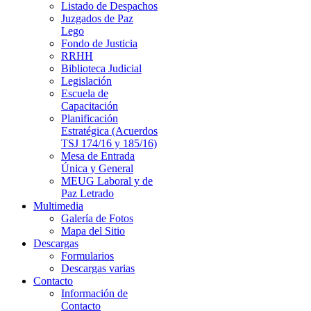
Listado de Despachos
Juzgados de Paz
Lego
Fondo de Justicia
RRHH
Biblioteca Judicial
Legislación
Escuela de
Capacitación
Planificación
Estratégica (Acuerdos
TSJ 174/16 y 185/16)
Mesa de Entrada
Única y General
MEUG Laboral y de
Paz Letrado
Multimedia
Galería de Fotos
Mapa del Sitio
Descargas
Formularios
Descargas varias
Contacto
Información de
Contacto