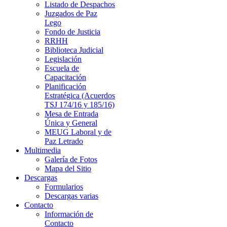
Listado de Despachos
Juzgados de Paz
Lego
Fondo de Justicia
RRHH
Biblioteca Judicial
Legislación
Escuela de
Capacitación
Planificación
Estratégica (Acuerdos
TSJ 174/16 y 185/16)
Mesa de Entrada
Única y General
MEUG Laboral y de
Paz Letrado
Multimedia
Galería de Fotos
Mapa del Sitio
Descargas
Formularios
Descargas varias
Contacto
Información de
Contacto