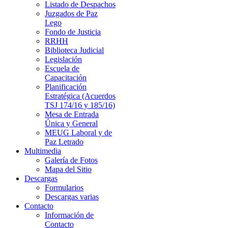
Listado de Despachos
Juzgados de Paz
Lego
Fondo de Justicia
RRHH
Biblioteca Judicial
Legislación
Escuela de
Capacitación
Planificación
Estratégica (Acuerdos
TSJ 174/16 y 185/16)
Mesa de Entrada
Única y General
MEUG Laboral y de
Paz Letrado
Multimedia
Galería de Fotos
Mapa del Sitio
Descargas
Formularios
Descargas varias
Contacto
Información de
Contacto