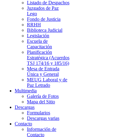
Listado de Despachos
Juzgados de Paz
Lego
Fondo de Justicia
RRHH
Biblioteca Judicial
Legislación
Escuela de
Capacitación
Planificación
Estratégica (Acuerdos
TSJ 174/16 y 185/16)
Mesa de Entrada
Única y General
MEUG Laboral y de
Paz Letrado
Multimedia
Galería de Fotos
Mapa del Sitio
Descargas
Formularios
Descargas varias
Contacto
Información de
Contacto