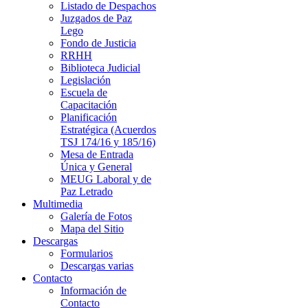
Listado de Despachos
Juzgados de Paz
Lego
Fondo de Justicia
RRHH
Biblioteca Judicial
Legislación
Escuela de
Capacitación
Planificación
Estratégica (Acuerdos
TSJ 174/16 y 185/16)
Mesa de Entrada
Única y General
MEUG Laboral y de
Paz Letrado
Multimedia
Galería de Fotos
Mapa del Sitio
Descargas
Formularios
Descargas varias
Contacto
Información de
Contacto