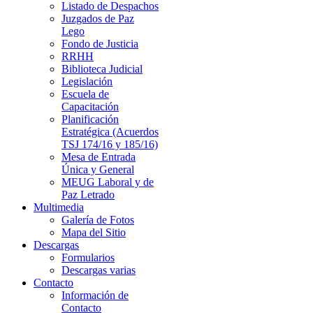
Listado de Despachos
Juzgados de Paz
Lego
Fondo de Justicia
RRHH
Biblioteca Judicial
Legislación
Escuela de
Capacitación
Planificación
Estratégica (Acuerdos
TSJ 174/16 y 185/16)
Mesa de Entrada
Única y General
MEUG Laboral y de
Paz Letrado
Multimedia
Galería de Fotos
Mapa del Sitio
Descargas
Formularios
Descargas varias
Contacto
Información de
Contacto