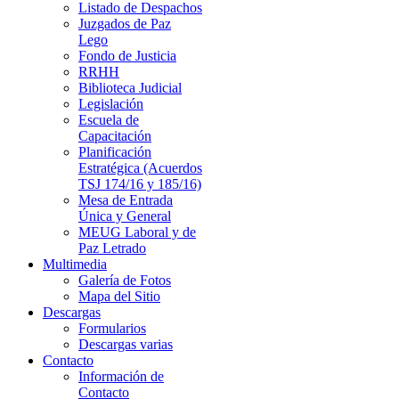
Listado de Despachos
Juzgados de Paz
Lego
Fondo de Justicia
RRHH
Biblioteca Judicial
Legislación
Escuela de
Capacitación
Planificación
Estratégica (Acuerdos
TSJ 174/16 y 185/16)
Mesa de Entrada
Única y General
MEUG Laboral y de
Paz Letrado
Multimedia
Galería de Fotos
Mapa del Sitio
Descargas
Formularios
Descargas varias
Contacto
Información de
Contacto