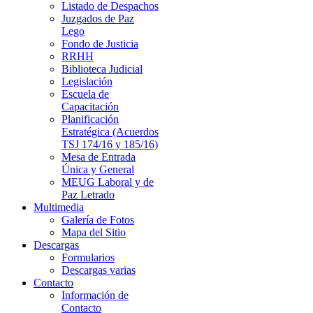
Listado de Despachos
Juzgados de Paz
Lego
Fondo de Justicia
RRHH
Biblioteca Judicial
Legislación
Escuela de
Capacitación
Planificación
Estratégica (Acuerdos
TSJ 174/16 y 185/16)
Mesa de Entrada
Única y General
MEUG Laboral y de
Paz Letrado
Multimedia
Galería de Fotos
Mapa del Sitio
Descargas
Formularios
Descargas varias
Contacto
Información de
Contacto